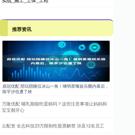
实战_施工_土体_工程
推荐资讯
鼎冠优配 陪玩陪睡仅冰山一角！继明星曝娱乐圈内幕后，
陈芋汐也遭了殃
万隆优配 哺乳期能吃蛋糕吗？这些注意事项让妈妈和
宝宝都开心
云配资 全志科技23万限制性股票解禁 涉及12名员工