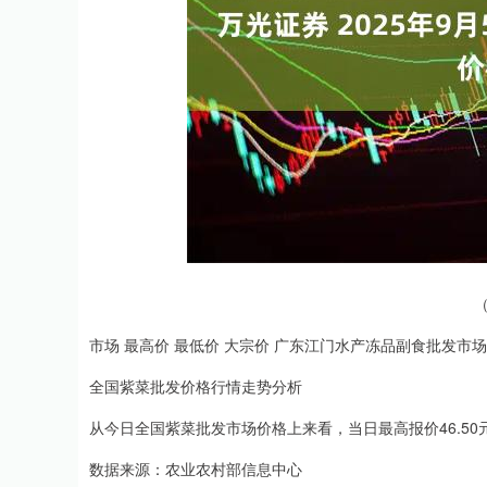
上证指数
3940.04
.40
2.13%
39.68
1.
市场 最高价 最低价 大宗价 广东江门水产冻品副食批发市场 46.50
全国紫菜批发价格行情走势分析
从今日全国紫菜批发市场价格上来看，当日最高报价46.50元/
数据来源：农业农村部信息中心