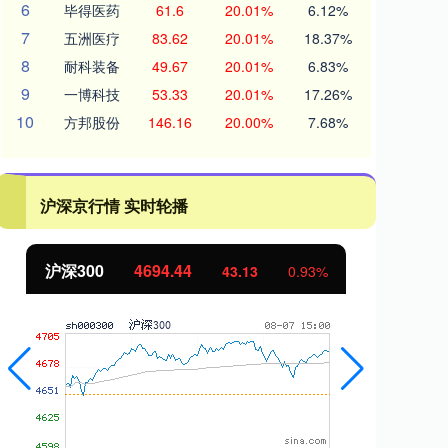
6
毕得医药
61.6
20.01%
6.12%
7
五洲医疗
83.62
20.01%
18.37%
8
耐科装备
49.67
20.01%
6.83%
9
一博科技
53.33
20.01%
17.26%
10
方邦股份
146.16
20.00%
7.68%
沪深京行情 实时轮播
沪深300
4694.44
北
43.13
0.93%