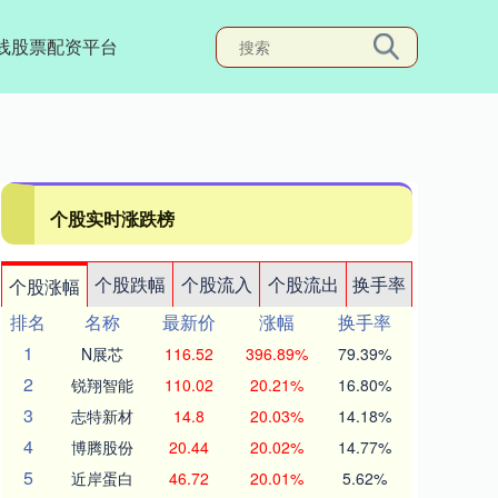
线股票配资平台
个股实时涨跌榜
个股跌幅
个股流入
个股流出
换手率
个股涨幅
排名
名称
最新价
涨幅
换手率
1
N展芯
116.52
396.89%
79.39%
2
锐翔智能
110.02
20.21%
16.80%
3
志特新材
14.8
20.03%
14.18%
4
博腾股份
20.44
20.02%
14.77%
5
近岸蛋白
46.72
20.01%
5.62%