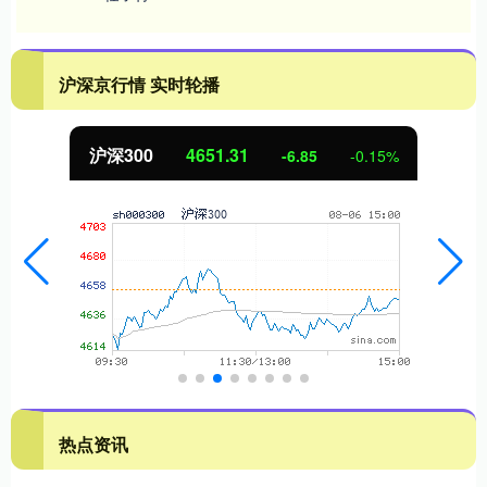
沪深京行情 实时轮播
北证50
1122.88
-6.85
-0.15%
3
热点资讯