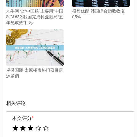
九牛网 让“中国粮”主要用“中国
盛盈优配 韩国综合指数收涨
种”&#32;我国完成种业振兴“五
05%
年见成效”目标
卓盛国际 太原楼市热门项目房
源紧俏
相关评论
本文评分
*