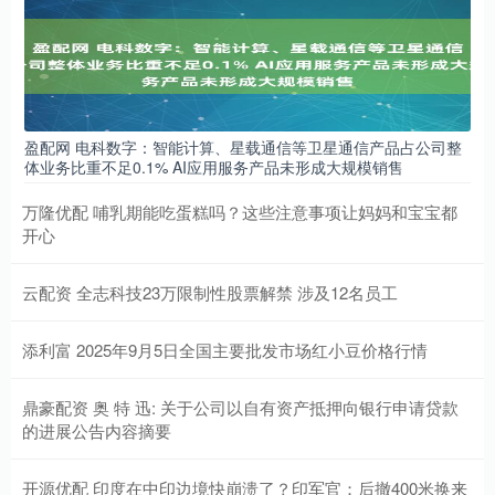
盈配网 电科数字：智能计算、星载通信等卫星通信产品占公司整
体业务比重不足0.1% AI应用服务产品未形成大规模销售
万隆优配 哺乳期能吃蛋糕吗？这些注意事项让妈妈和宝宝都
开心
云配资 全志科技23万限制性股票解禁 涉及12名员工
添利富 2025年9月5日全国主要批发市场红小豆价格行情
鼎豪配资 奥 特 迅: 关于公司以自有资产抵押向银行申请贷款
的进展公告内容摘要
开源优配 印度在中印边境快崩溃了？印军官：后撤400米换来