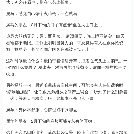
伙，务必往后拖，别在气头上拍板 。
属马：感觉自己像个火药桶，一点就着
属马的朋友，2月下旬的日子有点像“坐在火山口上” 。
你最大的感受是：累，而且烦。 肩颈僵硬，晚上睡不踏实，白天
看谁都不顺眼。工作上明明挺努力的，可总觉得有人在跟你抢资
源、抢功劳，甚至连固定的客户都被人惦记上了 。
这种时候最怕什么？最怕带着情绪开车，或者在气头上回消息。一
句“你什么意思？”发出去，对方可能直接截图，后面一堆烂摊子要
收拾。
另外提醒一句：最近长辈或者亲戚中间，可能会有人在传话的时
候“添油加醋”，让你跟兄弟姐妹之间产生误会 。听到了什么别急着
上火，等两天再核实，很可能根本不是那么回事。
属羊：身体不舒服，心情也好不到哪去
属羊的朋友，2月下旬的麻烦可能先从身体开始 。
这几天容易口腔溃疡、莫名其妙头晕，晚上心跳有点快，睡不踏实