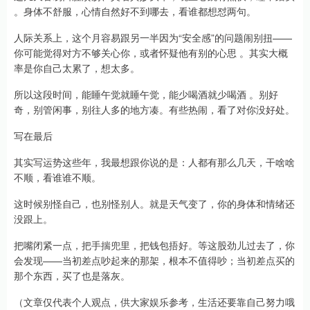
。身体不舒服，心情自然好不到哪去，看谁都想怼两句。
人际关系上，这个月容易跟另一半因为“安全感”的问题闹别扭——
你可能觉得对方不够关心你，或者怀疑他有别的心思 。其实大概
率是你自己太累了，想太多。
所以这段时间，能睡午觉就睡午觉，能少喝酒就少喝酒 。别好
奇，别管闲事，别往人多的地方凑。有些热闹，看了对你没好处。
写在最后
其实写运势这些年，我最想跟你说的是：人都有那么几天，干啥啥
不顺，看谁谁不顺。
这时候别怪自己，也别怪别人。就是天气变了，你的身体和情绪还
没跟上。
把嘴闭紧一点，把手揣兜里，把钱包捂好。等这股劲儿过去了，你
会发现——当初差点吵起来的那架，根本不值得吵；当初差点买的
那个东西，买了也是落灰。
（文章仅代表个人观点，供大家娱乐参考，生活还要靠自己努力哦