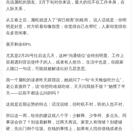
先说属蛇的朋友。2月下旬对你来说，最大的坑不在工作本身，在
人际关系 。
从立春之后，属蛇就进入了“寅巳相害”的格局 。说人话就是：你明
明是好意，对方听着却像指责；你觉得自己在帮忙，人家却觉得你
在多管闲事。
展开剩余69%
尤其是2月20号往后这几天，这种“沟通错位”会特别明显。工作上
容易遇到背后使绊子的人，或者有人抢功 。生活中也是，你跟家
人随口一句话，可能就被解读出好几层意思。
我一个属蛇的读者昨天跟我说，她就问了一句“今天晚饭吃什么”，
老公直接炸了，说“你想吃啥就吃啥，天天问我烦不烦？”她懵了半
天——以前不都这么问的吗？
这就是近期运势的特点：话没说错，但时机不对，听的人也不对。
所以这一周，给你的建议就八个字：少解释、少争辩、多点头。同
事误会你了？别追着解释，过两天再说。家里人有情绪？别硬碰
硬，先出门倒个垃圾。在钱的事情上，如果有人找你借钱或者合