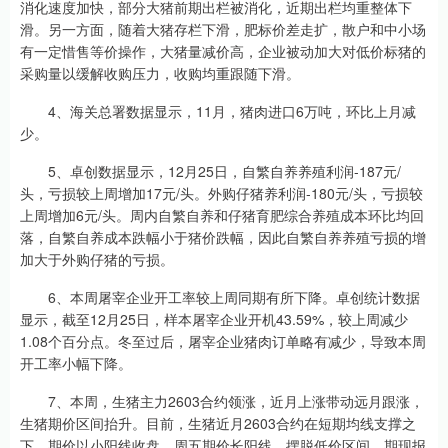
消化速度加快，部分大猪前期出栏被消化，近期出栏均重整体下
滑。另一方面，随着大猪存栏下滑，肥标价差走扩，散户和中小场
有一定惜售等价操作，大猪量减价高，企业被动加大对低价标猪的
采购量以缓解收购压力，收购均重跟随下滑。
4、海关总署数据显示，11月，猪肉进口6万吨，环比上月减
少。
5、卓创数据显示，12月25日，自繁自养养殖利润-187元/
头，亏损较上周增加17元/头。外购仔猪养利润-180元/头，亏损较
上周增加6元/头。周内自繁自养和仔猪育肥综合养殖成本环比均回
落，自繁自养成本跌幅小于猪价跌幅，因此自繁自养养殖亏损的增
加大于外购仔猪的亏损。
6、本周屠宰企业开工率较上周同期有所下降。卓创统计数据
显示，截至12月25日，样本屠宰企业开机43.59%，较上周减少
1.08个百分点。冬至过后，屠宰企业猪肉订单略有减少，导致本周
开工率小幅下降。
7、本周，生猪主力2603合约领涨，近月上涨带动远月跟涨，
生猪期价区间抬升。目前，生猪近月2603合约在短期均线支撑之
下，期价以小阳线收盘，周五期价长阳线，摆脱低价区间，期现报