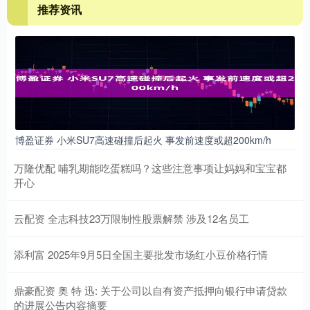
推荐资讯
博盈证券 小米SU7高速碰撞后起火 事发前速度或超200km/h
万隆优配 哺乳期能吃蛋糕吗？这些注意事项让妈妈和宝宝都
开心
云配资 全志科技23万限制性股票解禁 涉及12名员工
添利富 2025年9月5日全国主要批发市场红小豆价格行情
鼎豪配资 奥 特 迅: 关于公司以自有资产抵押向银行申请贷款
的进展公告内容摘要