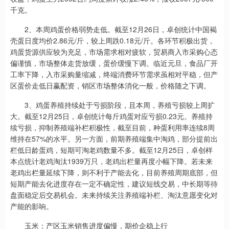
千克。
2、本周鸡蛋价格弱势走低。截至12月26日，卓创统计中国褐
壳蛋日度均价2.86元/斤，较上周跌0.18元/斤。各环节积极出货，
鸡蛋货源供应较为充足，市场需求相对疲软，贸易商入市采购心态
偏谨慎，市场整体走货放缓，蛋价缓慢下调。临近元旦，食品厂开
工率下降，入市采购量缩减，终端消费环节需求虽相对平稳，但产
区蛋价走低日赢配资，销区市场整体消化一般，价格随之下调。
3、鸡蛋养殖持续处于亏损阶段，且本周，养殖亏损较上周扩
大。截至12月25日，卓创统计每斤鸡蛋对应亏损0.23元。养殖持
续亏损，抑制养殖端补栏积极性，截至目前，种蛋利用率连续8周
维持在57%的水平。另一方面，前期养殖端集中淘鸡，部分提前出
栏低日龄蛋鸡，短期可淘老鸡数量不多。截至12月25日，卓创样
本点统计老鸡淘汰1939万只，老鸡出栏量再度小幅下降。若未来
老鸡出栏量延续下降，则不利于产能去化，目前养殖周期底部，但
短期产能去化进度存在一定不确定性，建议短线交易，中长期等待
盘面稳定后交易机会。未来持续关注养殖端补栏、淘汰意愿变化对
产能的影响。
玉米：产区玉米销售进度偏慢，期价企稳上行