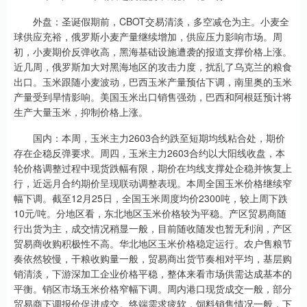
外盘：圣诞假期前，CBOT交易清淡，多空减仓为主。小麦全
球供应充裕，俄罗斯小麦产量继续增加，供应压力影响市场。周
初，小麦期价反弹收高，黑海基础设施遭袭的报道支撑价格上涨。
近几周，俄罗斯加大对黑海地区的攻击力度，扰乱了乌克兰的粮食
出口。玉米跟随小麦波动，巴西玉米产量预估下调，南里奥的玉米
产量受到旱情影响。美国玉米出口销售强劲，巴西和阿根廷预计将
生产大量玉米，抑制价格上涨。
国内：本周，玉米主力2603合约跌至短期均线粘合处，期价
存在企稳反弹要求。周四，玉米主力2603合约以大阳线收盘，本
轮价格调整过程中现货跌幅有限，期价在均线支撑处企稳并恢复上
行，近远月合约期价呈现联动调整表现。本周全国玉米价格继续窄
幅下调。截至12月25日，全国玉米周度均价2300吨，较上周下跌
10元/吨。分地区看，东北地区玉米价格较为平稳。产区贸易商随
行出货为主，成交情况稍显一般，目前随收随发也暂无利润，产区
贸易商收购积极性不高。华北地区玉米价格稳定运行。农户售粮节
奏依然较慢，干粮收购量一般，贸易商出货节奏相对平均，基层购
销清淡，下游深加工企业价格平稳，整体来看市场供需达成基本的
平衡。销区市场玉米价格窄幅下调。周内港口现货成交一般，部分
贸易商下调报价促进成交。终端需求疲软，饲料销售情况一般，下