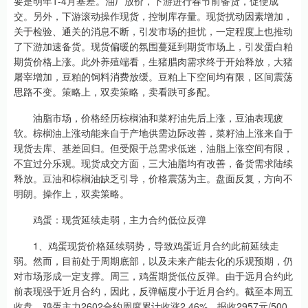
要是明年1-4月基差。油厂放价，下游进行春节前备货，促使成
交。另外，下游滚动操作现货，控制库存量。现货扰动因素增加，
关于检验、通关的消息不断，引发市场的担忧，一定程度上也推动
了下游加速备货。现货偏暖的氛围蔓延到期货市场上，引发蛋白粕
期货价格上涨。此外养殖端看，生猪腊肉需求终于开始释放，大猪
屠宰增加，豆粕的饲料消费放缓。豆粕上下空间均有限，区间震荡
思路不变。策略上，双卖策略，卖看跌可多配。
油脂市场，价格经历棕榈油和菜籽油先后上涨，豆油表现疲
软。棕榈油上涨动能来自于产地供需边际改善，菜籽油上涨来自于
现货去库、基差回归。但受限于总需求低迷，油脂上涨空间有限，
不宜过分乐观。现货成交方面，三大油脂均有改善，备货需求陆续
释放。豆油和棕榈油缺乏引导，价格震荡为主。盘面反复，方向不
明朗。操作上，双卖策略。
鸡蛋：现货延续走弱，主力合约低位反弹
1、鸡蛋现货价格延续弱势，导致鸡蛋近月合约此前延续走
弱。然而，目前处于周期底部，以及未来产能去化的乐观预期，仍
对市场形成一定支撑。周三，鸡蛋期货低位反弹。由于远月合约此
前表现强于近月合约，因此，反弹幅度小于近月合约。截至本周五
收盘，鸡蛋主力2602合约周度累计收涨2.46%，报收2957元/500