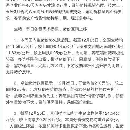
游企业维持40天左右头寸滚动补库，目前仍持观望态度。技术上，
玉米3月合约跌至周线图表均线密集成交处，短期价格呈现企稳要
求，春节前农户惜售情绪持续，期、现短多参与。
生猪：节日备货需求提振，猪价区间上移
1、本周国内生猪价格先跌后涨。截至12月25日，全国生猪均
价11.56元/公斤，较上周跌0.14元/公斤；基准交割地河南地区猪价
11.83元/公斤，较上周跌0.05元/公斤。周前期，养殖端出猪积极性
较高，多选择降价出货，带动猪价下行。周后期，伴随着气温下
滑，需求端增量，尤其北方区域，下游收购积极性提升较为明显，
支撑猪价反弹。
2、卓创统计数据显示，12月25日，仔猪均价216元/头，较上
周跌3元/头。北方猪病有扩散趋势，养殖端仔猪补栏热度有所下
滑，放养公司降量压价为主；养殖集团有稳价销售仔猪动作，仔猪
外售量波动不大，目前供需僵持，局部高价微跌。
3、截至12月25日，卓创样本点统计生猪出栏体重124.54公
斤/头，较上周减少0.25公斤/头。本周分省份交易均重跌多涨少。
一方面经过降温、冬至和腌腊多重提振后宰量持续高位运行，生猪