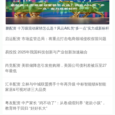
鹏配资 十万级混动家轿怎么选？风云A8L凭“多一点”实力成新标杆
启运配资 市场监管总局：将重点打击电商领域侵权假冒问题
易投投 2025年我国科技创新与产业创新加速融合
尚竞配资 美联储降息引发抢购潮，美国公司债利差被压至27
年最低
汇丰配资 立林与中城联盟携手十年再升级 中标智能锁&智能
家居&可视对讲三大品类
粤友配资 中产家长 “鸡不动了”：从卷成绩到养 “老款小孩”，
教育终于回归 “好好长大”