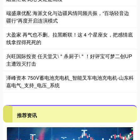
端盛康优配 海派文化与边疆风情同频共振，“百场轻音边
疆行”再度开启连演模式
大盈家 再气也不删、拉黑断联！这 4 个星座女，把感情底
线拿捏得死死的
兴旺国际投资 任天堂又\＂杀厨子\＂！好评宝可梦二创UP
主遭毁灭打击
泽峰资本 750V蓄电池充电机_智能叉车电池充电机-山东科
嘉电气_支持_电压_系统
推荐资讯