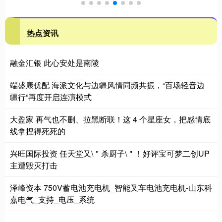
热点资讯
融金汇银 此心安处是南陵
端盛康优配 海派文化与边疆风情同频共振，“百场轻音边
疆行”再度开启连演模式
大盈家 再气也不删、拉黑断联！这 4 个星座女，把感情底
线拿捏得死死的
兴旺国际投资 任天堂又\＂杀厨子\＂！好评宝可梦二创UP
主遭毁灭打击
泽峰资本 750V蓄电池充电机_智能叉车电池充电机-山东科
嘉电气_支持_电压_系统