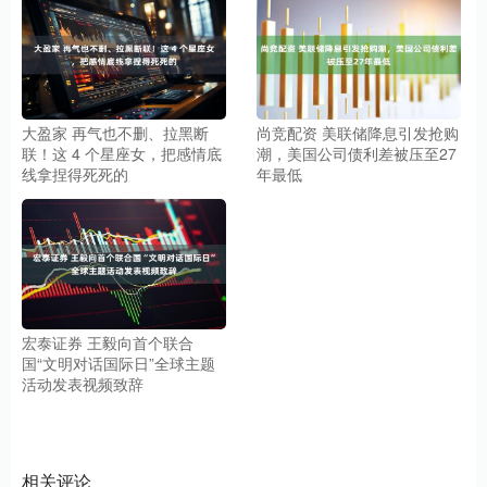
大盈家 再气也不删、拉黑断
尚竞配资 美联储降息引发抢购
联！这 4 个星座女，把感情底
潮，美国公司债利差被压至27
线拿捏得死死的
年最低
宏泰证券 王毅向首个联合
国“文明对话国际日”全球主题
活动发表视频致辞
相关评论