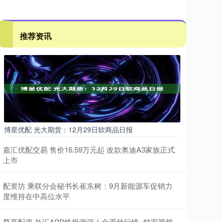
推荐资讯
博星优配 光大期货：12月29日软商品日报
嘉汇优配交易 售价16.59万元起 改款奥迪A3家族正式
上市
配资坊 乘联分会秘书长崔东树：9月新能源车促销力
度维持在中高位水平
尊享配资 外汇APP终极测评！全币种行情+独家视频