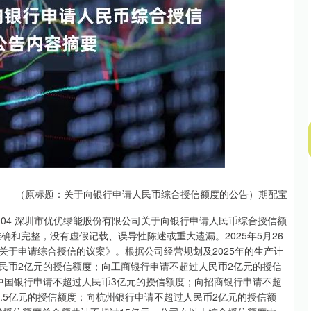
深证成指
14295.08
49%
184.96
1.31%
（原标题：关于向银行申请人民币综合授信额度的公告）期配宝
5-004 深圳市优优绿能股份有限公司关于向银行申请人民币综合授信额
确和完整，没有虚假记载、误导性陈述或重大遗漏。2025年5月26
关于申请综合授信的议案》。根据公司经营规划及2025年的生产计
民币2亿元的授信额度；向工商银行申请不超过人民币2亿元的授信
中国银行申请不超过人民币3亿元的授信额度；向招商银行申请不超
.5亿元的授信额度；向杭州银行申请不超过人民币2亿元的授信额