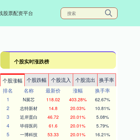
线股票配资平台
个股实时涨跌榜
个股跌幅
个股流入
个股流出
换手率
个股涨幅
排名
名称
最新价
涨幅
换手率
1
N展芯
118.02
403.28%
62.67%
2
志特新材
14.8
20.03%
10.81%
3
近岸蛋白
46.72
20.01%
5.08%
4
毕得医药
61.6
20.01%
5.79%
5
一博科技
53.33
20.01%
16.21%