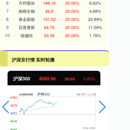
6
方邦股份
146.16
20.00%
6.62%
7
南模生物
42.9
20.00%
4.68%
8
泰金新能
131.52
20.00%
22.89%
9
百普赛斯
64.75
20.00%
11.09%
10
锴威特
93.38
20.00%
1.76%
沪深京行情 实时轮播
沪深300
4689.96
北
38.65
0.83%